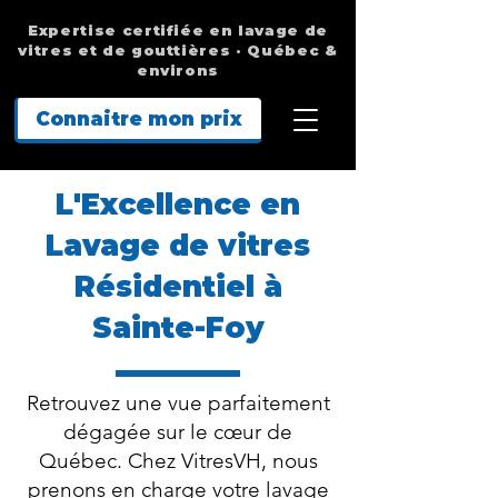
Expertise certifiée en lavage de
vitres et de gouttières · Québec &
environs
Connaitre mon prix
L'Excellence en
Lavage de vitres
Résidentiel à
Sainte-Foy
Retrouvez une vue parfaitement
dégagée sur le cœur de
Québec. Chez VitresVH, nous
prenons en charge votre lavage