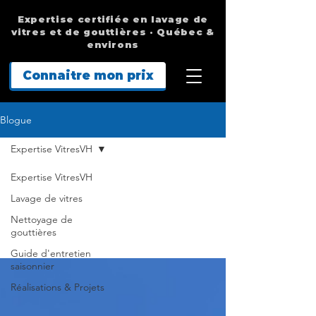
Expertise certifiée en lavage de
vitres et de gouttières · Québec &
environs
Connaitre mon prix
Blogue
Expertise VitresVH
Expertise VitresVH
Expertise
Lavage de vitres
VitresVH
Nettoyage de
gouttières
Guide d'entretien
saisonnier
Réalisations & Projets