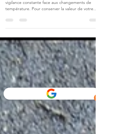
Posséder une maison à Québec demande une
vigilance constante face aux changements de
température. Pour conserver la valeur de votre
investissement immobilier, voici la check-list
d'entretien extérieur essentielle pour 2026.
Printemps : Le grand ménage après l'hiver Dès
que la neige quitte le sol, l'inspection commence :
Lavage de vitres complet : Éliminez le film de sel
et de pollution hivernale. Inspection des
gouttières : Vérifiez si le poids de la glace a
délogé des clou