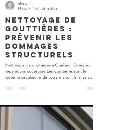
vitresvh
14 avr.
1 min de lecture
Nettoyage de
gouttières :
Prévenir les
dommages
structurels
Nettoyage de gouttières à Québec : Évitez les
réparations coûteuses Les gouttières sont le
système circulatoire de votre maison. Si elles sont
bouchées, l'eau cherche un autre chemin : vers
votre toit, votre fascia ou, pire encore, vers vos
fondations. À Québec, avec nos épisodes de
pluies abondantes, un nettoyage de gouttières