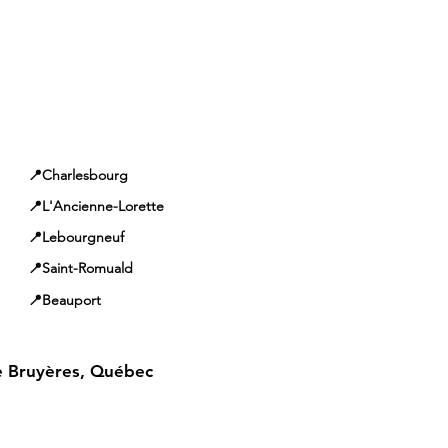
📍Charlesbourg
📍L'Ancienne-Lorette
📍Lebourgneuf
📍Saint-Romuald
📍Beauport
 Bruyères, Québec