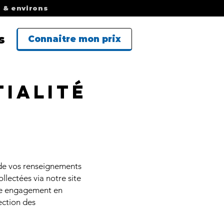
c & environs
s
Connaitre mon prix
tialité
 de vos renseignements
llectées via notre site
otre engagement en
ection des