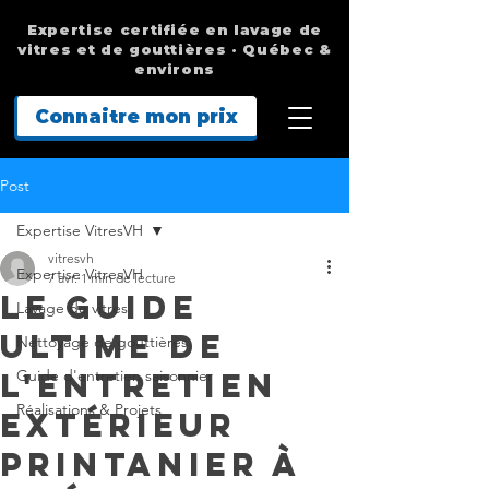
Expertise certifiée en lavage de
vitres et de gouttières · Québec &
environs
Connaitre mon prix
Post
Expertise VitresVH
vitresvh
Expertise VitresVH
7 avr.
1 min de lecture
Le guide
Lavage de vitres
ultime de
Nettoyage de gouttières
l'entretien
Guide d'entretien saisonnier
Réalisations & Projets
extérieur
printanier à