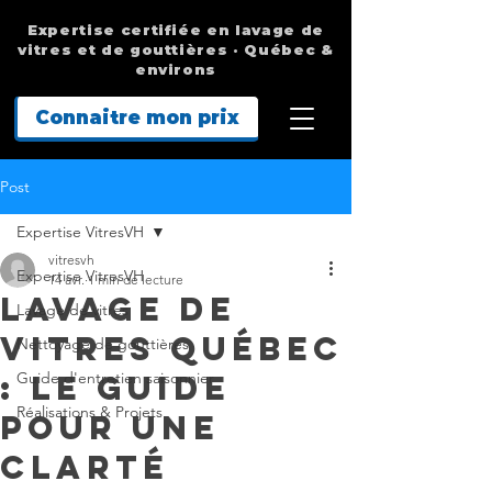
Expertise certifiée en lavage de
vitres et de gouttières · Québec &
environs
Connaitre mon prix
Post
Expertise VitresVH
vitresvh
Expertise VitresVH
14 avr.
1 min de lecture
Lavage de
Lavage de vitres
Vitres Québec
Nettoyage de gouttières
: Le Guide
Guide d'entretien saisonnier
Réalisations & Projets
pour une
Clarté