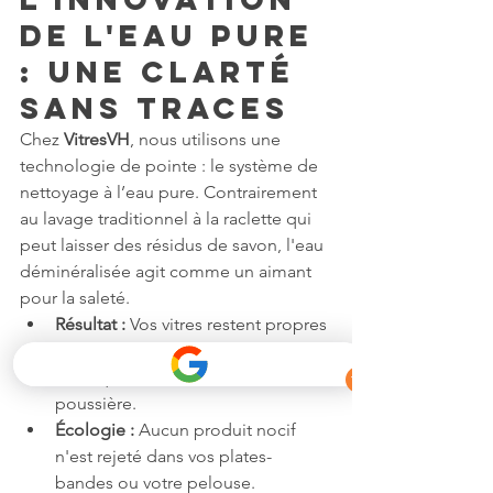
de l'eau pure 
: Une clarté 
sans traces
Chez 
VitresVH
, nous utilisons une 
technologie de pointe : le système de 
nettoyage à l’eau pure. Contrairement 
au lavage traditionnel à la raclette qui 
peut laisser des résidus de savon, l'eau 
déminéralisée agit comme un aimant 
pour la saleté.
Résultat :
 Vos vitres restent propres 
plus longtemps car aucun film 
chimique ne vient attirer la 
poussière.
Écologie :
 Aucun produit nocif 
n'est rejeté dans vos plates-
bandes ou votre pelouse.